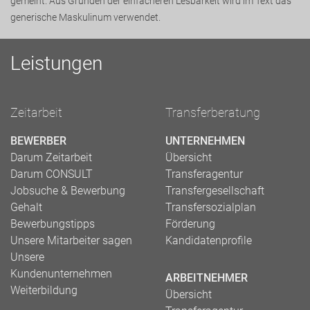
gemeint. Aus Gründen der einfacheren Lesbarkeit wird im Text das
generische Maskulinum verwendet.
Leistungen
Zeitarbeit
Transferberatung
BEWERBER
UNTERNEHMEN
Darum Zeitarbeit
Übersicht
Darum CONSULT
Transferagentur
Jobsuche & Bewerbung
Transfergesellschaft
Gehalt
Transfersozialplan
Bewerbungstipps
Förderung
Unsere Mitarbeiter sagen
Kandidatenprofile
Unsere
Kundenunternehmen
ARBEITNEHMER
Weiterbildung
Übersicht