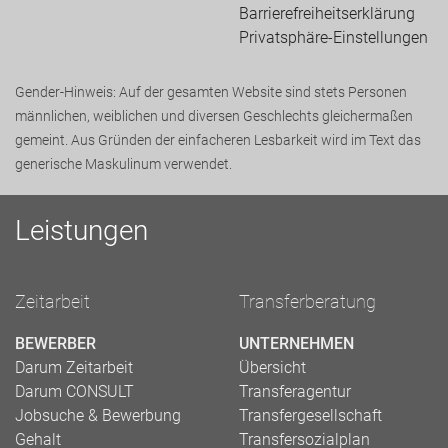
Barrierefreiheitserklärung
Privatsphäre-Einstellungen
Gender-Hinweis: Auf der gesamten Website sind stets Personen
männlichen, weiblichen und diversen Geschlechts gleichermaßen
gemeint. Aus Gründen der einfacheren Lesbarkeit wird im Text das
generische Maskulinum verwendet.
Leistungen
Zeitarbeit
Transferberatung
BEWERBER
UNTERNEHMEN
Darum Zeitarbeit
Übersicht
Darum CONSULT
Transferagentur
Jobsuche & Bewerbung
Transfergesellschaft
Gehalt
Transfersozialplan