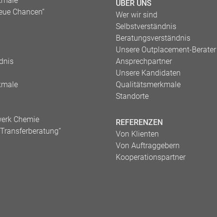
kmale
ÜBER UNS
eue Chancen“
Wer wir sind
Selbstverständnis
Beratungsverständnis
Unsere Outplacement-Berater
dnis
Ansprechpartner
Unsere Kandidaten
kmale
Qualitätsmerkmale
Standorte
werk Chemie
REFERENZEN
e Transferberatung“
Von Klienten
Von Auftraggebern
Kooperationspartner