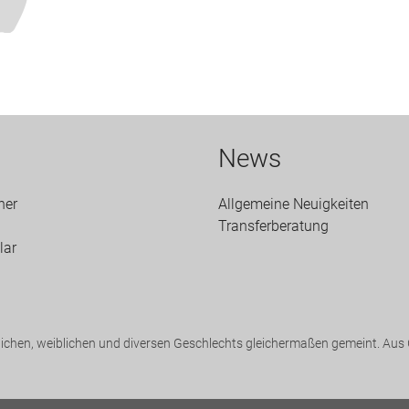
News
ner
Allgemeine Neuigkeiten
Transfer­beratung
lar
chen, weiblichen und diversen Geschlechts gleichermaßen gemeint. Aus G