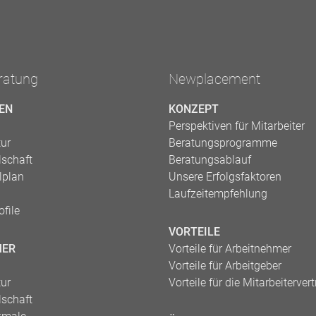
ratung
Newplacement
EN
KONZEPT
Perspektiven für Mitarbeiter
tur
Beratungsprogramme
lschaft
Beratungsablauf
lplan
Unsere Erfolgsfaktoren
Laufzeitempfehlung
file
VORTEILE
MER
Vorteile für Arbeitnehmer
Vorteile für Arbeitgeber
tur
Vorteile für die Mitarbeiterver
lschaft