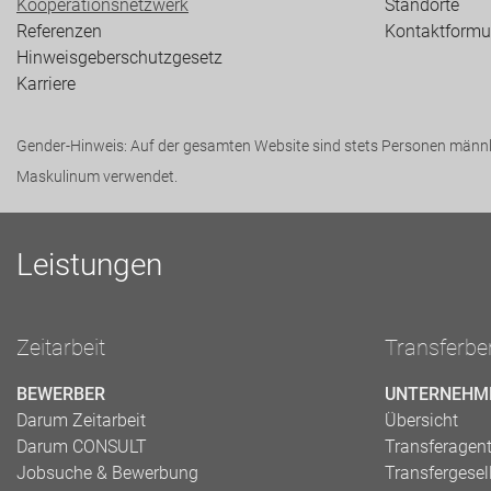
Kooperationsnetzwerk
Standorte
Referenzen
Kontaktformu
Hinweisgeberschutzgesetz
Karriere
Gender-Hinweis: Auf der gesamten Website sind stets Personen männli
Maskulinum verwendet.
Leistungen
Zeitarbeit
Transferbe
BEWERBER
UNTERNEHM
Darum Zeitarbeit
Übersicht
Darum CONSULT
Transferagen
Jobsuche & Bewerbung
Transfergesel