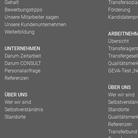
Gehalt
Transfersozia
Bewerbungstipps
Förderung
Unsere Mitarbeiter sagen
Kandidatenpro
Unsere Kundenunternehmen
Weiterbildung
ARBEITNEH
Übersicht
UNTERNEHMEN
Transferagen
Darum Zeitarbeit
Transfergesel
Darum CONSULT
Qualitätsmer
Personalanfrage
GEVA-Test „N
Referenzen
ÜBER UNS
ÜBER UNS
Wer wir sind
Wer wir sind
Selbstverstän
Selbstverständnis
Standorte
Standorte
Qualitätsmer
Referenzen
Transferbund