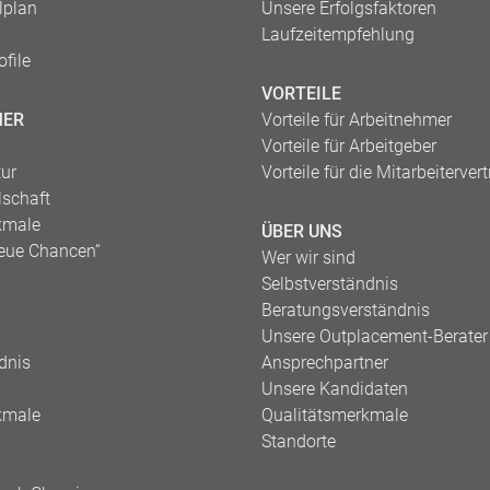
lplan
Unsere Erfolgsfaktoren
Laufzeitempfehlung
file
VORTEILE
MER
Vorteile für Arbeitnehmer
Vorteile für Arbeitgeber
tur
Vorteile für die Mitarbeiterver
lschaft
kmale
ÜBER UNS
eue Chancen“
Wer wir sind
Selbstverständnis
Beratungsverständnis
Unsere Outplacement-Berater
dnis
Ansprechpartner
Unsere Kandidaten
kmale
Qualitätsmerkmale
Standorte