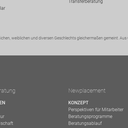
Transfer­beratung
lar
chen, weiblichen und diversen Geschlechts gleichermaßen gemeint. Aus G
ratung
Newplacement
EN
KONZEPT
Perspektiven für Mitarbeiter
tur
Beratungsprogramme
lschaft
Beratungsablauf